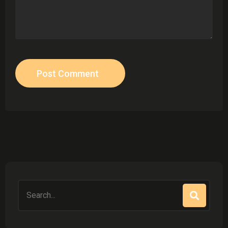
Post Comment
Search
for: