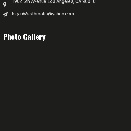
1902 5th Avenue Los Angeles, CA 90018
loganWestbrooks@yahoo.com
Photo Gallery