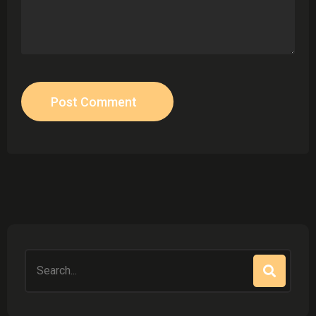
Post Comment
Search
for: